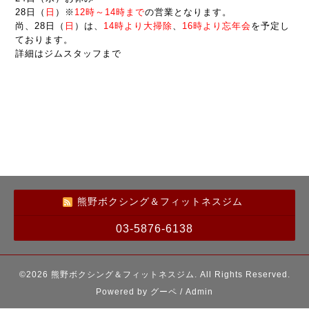
28日（
日
）※
12時～14時まで
の営業となります。
尚、28日（
日
）は、
14時より大掃除
、
16時より忘年会
を予定し
ております。
詳細はジムスタッフまで
熊野ボクシング＆フィットネスジム
03-5876-6138
©2026
熊野ボクシング＆フィットネスジム
. All Rights Reserved.
Powered by
グーペ
/
Admin