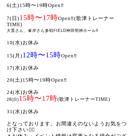
6(土)15時〜19時Open‼︎
15時〜17時
7(日)
Open‼︎(歌津トレーナー
TIME)
大貫さん、峯岸さん参戦FIELD神田明神ホール‼️
10(水)お休み
12時〜15時
15(月)
Open‼︎
17(水)お休み
20(土)15時〜19時Open‼︎
24(水)お休み
15時〜17時
(歌津トレーナーTIME)
28(日)
31(水)お休み
となっております。お間違えのないようお気をつ
け下さい🙇‍♂️