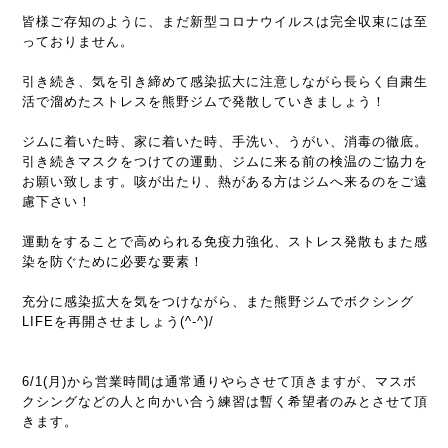
皆様ご存知のように、まだ新型コロナウイルスは完全収束には至
っておりません。
引き続き、気を引き締めて感染拡大に注意しながら長らく自粛生
活で溜めたストレスを熊野ジムで発散していきましょう！
ジムに着いた時、家に着いた時、手洗い、うがい、消毒の徹底。
引き続きマスクをつけての運動、ジムに来る前の検温のご協力を
お願い致します。咳が出たり、熱がある方はジムへ来るのをご遠
慮下さい！
運動をすることで高められる免疫力強化、ストレス発散もまた感
染を防ぐために必要な要素！
充分に感染拡大を気をつけながら、また熊野ジムでボクシング
LIFEを再開させましょう(^-^)/
6/1(月)から営業時間は通常通りやらさせて頂きますが、マスボ
クシングなどの人と向かい合う練習は暫く希望者のみとさせて頂
きます。