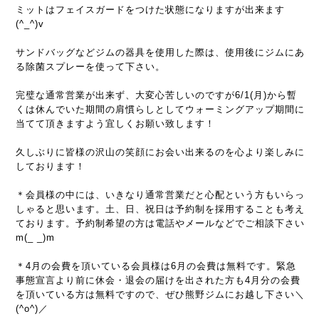
ミットはフェイスガードをつけた状態になりますが出来ます
(^_^)v
サンドバッグなどジムの器具を使用した際は、使用後にジムにあ
る除菌スプレーを使って下さい。
完璧な通常営業が出来ず、大変心苦しいのですが6/1(月)から暫
くは休んでいた期間の肩慣らしとしてウォーミングアップ期間に
当てて頂きますよう宜しくお願い致します！
久しぶりに皆様の沢山の笑顔にお会い出来るのを心より楽しみに
しております！
＊会員様の中には、いきなり通常営業だと心配という方もいらっ
しゃると思います。土、日、祝日は予約制を採用することも考え
ております。予約制希望の方は電話やメールなどでご相談下さい
m(_ _)m
＊4月の会費を頂いている会員様は6月の会費は無料です。緊急
事態宣言より前に休会・退会の届けを出された方も4月分の会費
を頂いている方は無料ですので、ぜひ熊野ジムにお越し下さい＼
(^o^)／